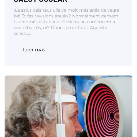
¡La salut dels teus ulls va molt més enllà de veure
bé! Et fas revisions anuals? Normalment pensem
que només cal anar a l'òptic quan comencem a
veure borrós, oi? Doncs error total. Aquesta
sensac…
Leer mas