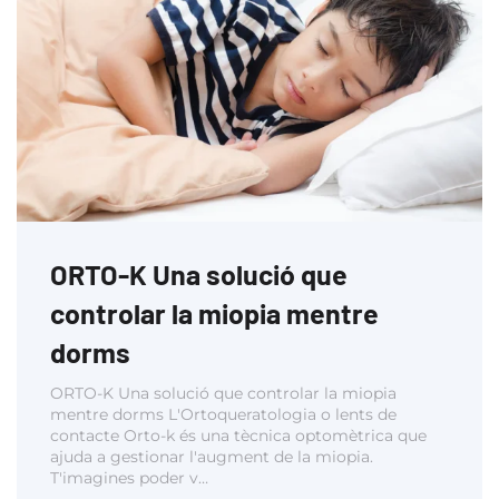
ORTO-K Una solució que
controlar la miopia mentre
dorms
ORTO-K Una solució que controlar la miopia
mentre dorms L'Ortoqueratologia o lents de
contacte Orto-k és una tècnica optomètrica que
ajuda a gestionar l'augment de la miopia.
T'imagines poder v…