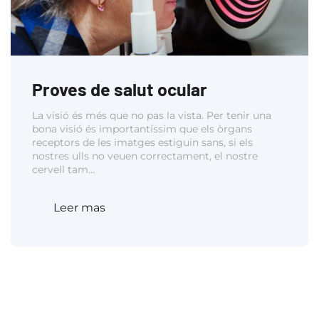
Proves de salut ocular
La visió és més que no pas la vista. Per tenir una
bona visió és importantíssim que els òrgans
receptors de les imatges estiguin sans, si els
nostres ulls no veuen correctament, el nostre
cervell tam…
Leer mas