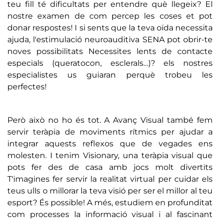
teu fill té dificultats per entendre què llegeix? El
nostre examen de com percep les coses et pot
donar respostes! I si sents que la teva oïda necessita
ajuda, l'estimulació neuroauditiva SENA pot obrir-te
noves possibilitats Necessites lents de contacte
especials (queratocon, esclerals…)? els nostres
especialistes us guiaran perquè trobeu les
perfectes!
Però això no ho és tot. A Avanç Visual també fem
servir teràpia de moviments rítmics per ajudar a
integrar aquests reflexos que de vegades ens
molesten. I tenim Visionary, una teràpia visual que
pots fer des de casa amb jocs molt divertits
T'imagines fer servir la realitat virtual per cuidar els
teus ulls o millorar la teva visió per ser el millor al teu
esport? És possible! A més, estudiem en profunditat
com processes la informació visual i al fascinant