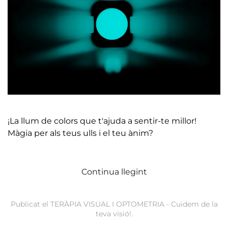
¡La llum de colors que t'ajuda a sentir-te millor!
Màgia per als teus ulls i el teu ànim?
Continua llegint
Publicat el
TERÀPIA VISUAL I OPTOMETRIA - Cuidem de la
teva visió!
.