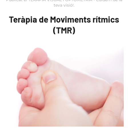
teva visió!
.
Teràpia de Moviments rítmics
(TMR)