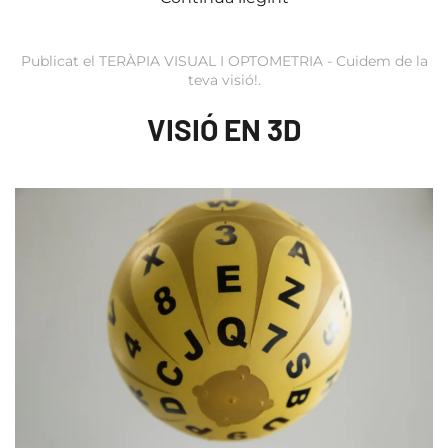
Publicat el
TERÀPIA VISUAL I OPTOMETRIA - Cuidem de la
teva visió!
.
VISIÓ EN 3D