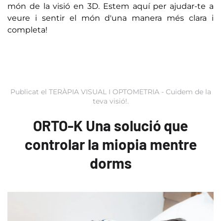
món de la visió en 3D. Estem aquí per ajudar-te a
veure i sentir el món d'una manera més clara i
completa!
Publicat el
TERÀPIA VISUAL I OPTOMETRIA - Cuidem de la
teva visió!
.
ORTO-K Una solució que
controlar la miopia mentre
dorms