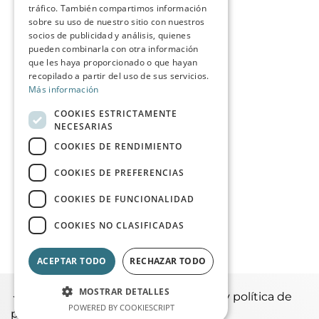
tráfico. También compartimos información
sobre su uso de nuestro sitio con nuestros
socios de publicidad y análisis, quienes
pueden combinarla con otra información
que les haya proporcionado o que hayan
recopilado a partir del uso de sus servicios.
Más información
COOKIES ESTRICTAMENTE
NECESARIAS
COOKIES DE RENDIMIENTO
COOKIES DE PREFERENCIAS
COOKIES DE FUNCIONALIDAD
COOKIES NO CLASIFICADAS
ACEPTAR TODO
RECHAZAR TODO
MOSTRAR DETALLES
|
Política de Cookies
Aviso legal y política de
POWERED BY COOKIESCRIPT
privacidad