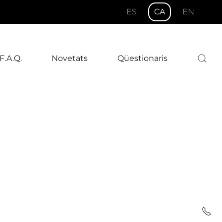
ES
CA
EN
F.A.Q.
Novetats
Qüestionaris