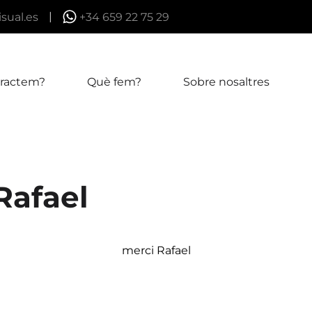
|
sual.es
+34 659 22 75 29
tractem?
Què fem?
Sobre nosaltres
Rafael
merci Rafael