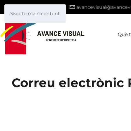
|
+34 931 935 288
avancevisual@avancevi
Skip to main content
Què 
Correu electrònic 